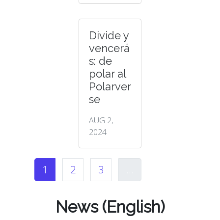
Divide y
vencerá
s: de
polar al
Polarver
se
AUG 2,
2024
1
2
3
...
News (English)