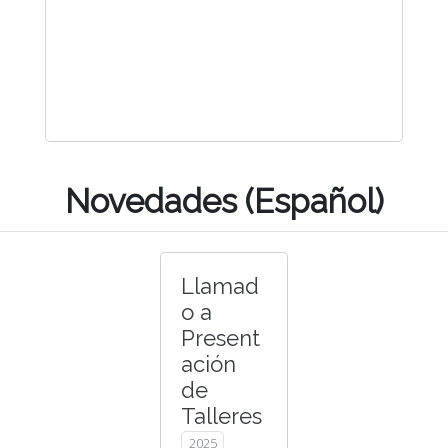
Novedades (Español)
Llamad
o a
Present
ación
de
Talleres
2025