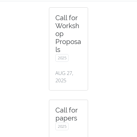
Call for
Worksh
op
Proposa
ls
2025
AUG 27,
2025
Call for
papers
2025