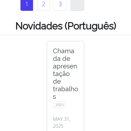
1
2
3
...
Novidades (Português)
Chama
da de
apresen
tação
de
trabalho
s
2025
MAY 31,
2025