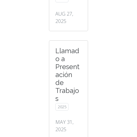
AUG 27,
2025
Llamad
o a
Present
ación
de
Trabajo
s
2025
MAY 31,
2025