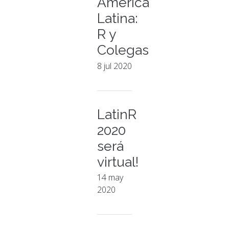
América
Latina:
R y
Colegas
8 jul 2020
LatinR
2020
será
virtual!
14 may
2020