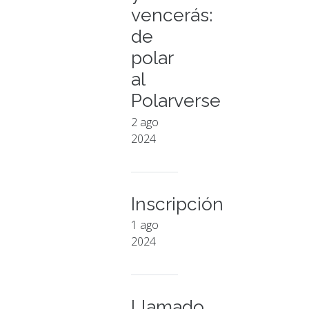
vencerás:
de
polar
al
Polarverse
2 ago
2024
Inscripción
1 ago
2024
Llamado