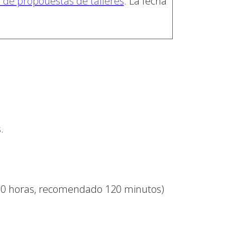
o de propouestas de talleres
. La fecha
.
180 horas, recomendado 120 minutos)