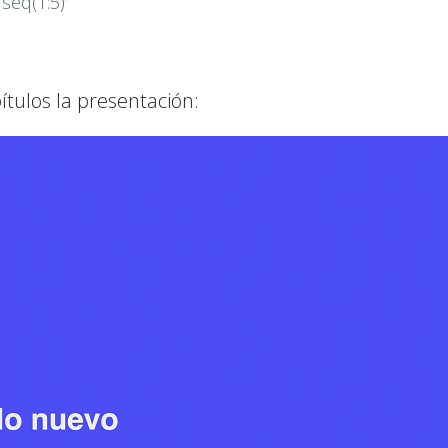
seq(1:5)’
ítulos la presentación: