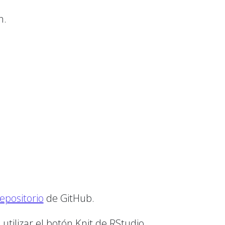
n.
epositorio
de GitHub.
utilizar el botón Knit de RStudio.