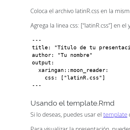
Coloca el archivo latinR.css en la mis
Agrega la linea css: [“latinR.css”] en e
---

title: "Título de tu presentaci
author: "Tu nombre"

output:

  xaringan::moon_reader:

    css: ["latinR.css"]

---
Usando el template.Rmd
Si lo deseas, puedes usar el
template
d
Para visualizar la presentación, puedes