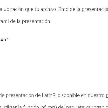
ma ubicación que tu archivo .Rmd de la presentació
l yaml de la presentación:
ón"

e presentación de LatinR, disponible en nuestro
r
 utilizar la función inf_mr() del paquete xaringan o 