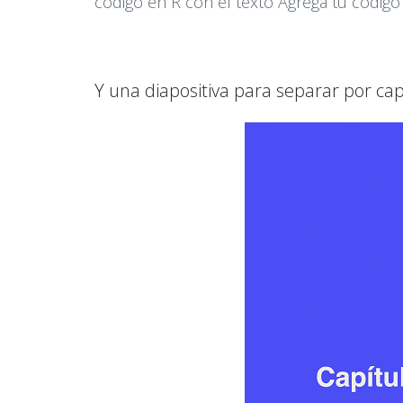
código en R con el texto Agrega tu código 
Y una diapositiva para separar por cap